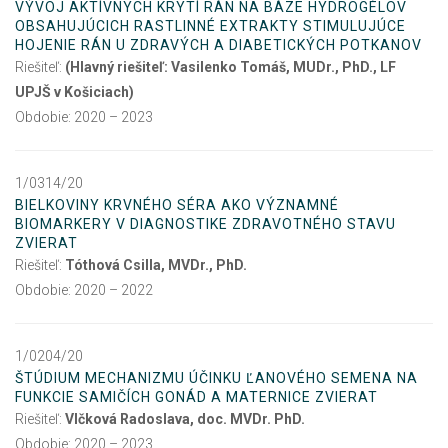
VÝVOJ AKTÍVNYCH KRYTÍ RÁN NA BÁZE HYDROGÉLOV
OBSAHUJÚCICH RASTLINNÉ EXTRAKTY STIMULUJÚCE
HOJENIE RÁN U ZDRAVÝCH A DIABETICKÝCH POTKANOV
Riešiteľ:
(Hlavný riešiteľ: Vasilenko Tomáš, MUDr., PhD., LF
UPJŠ v Košiciach)
Obdobie: 2020 – 2023
1/0314/20
BIELKOVINY KRVNÉHO SÉRA AKO VÝZNAMNÉ
BIOMARKERY V DIAGNOSTIKE ZDRAVOTNÉHO STAVU
ZVIERAT
Riešiteľ:
Tóthová Csilla, MVDr., PhD.
Obdobie: 2020 – 2022
1/0204/20
ŠTÚDIUM MECHANIZMU ÚČINKU ĽANOVÉHO SEMENA NA
FUNKCIE SAMIČÍCH GONÁD A MATERNICE ZVIERAT
Riešiteľ:
Vlčková Radoslava, doc. MVDr. PhD.
Obdobie: 2020 – 2023