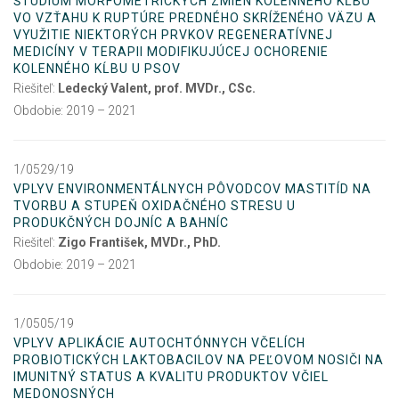
ŠTÚDIUM MORFOMETRICKÝCH ZMIEN KOLENNÉHO KĹBU
VO VZŤAHU K RUPTÚRE PREDNÉHO SKRÍŽENÉHO VÄZU A
VYUŽITIE NIEKTORÝCH PRVKOV REGENERATÍVNEJ
MEDICÍNY V TERAPII MODIFIKUJÚCEJ OCHORENIE
KOLENNÉHO KĹBU U PSOV
Riešiteľ:
Ledecký Valent, prof. MVDr., CSc.
Obdobie: 2019 – 2021
1/0529/19
VPLYV ENVIRONMENTÁLNYCH PÔVODCOV MASTITÍD NA
TVORBU A STUPEŇ OXIDAČNÉHO STRESU U
PRODUKČNÝCH DOJNÍC A BAHNÍC
Riešiteľ:
Zigo František, MVDr., PhD.
Obdobie: 2019 – 2021
1/0505/19
VPLYV APLIKÁCIE AUTOCHTÓNNYCH VČELÍCH
PROBIOTICKÝCH LAKTOBACILOV NA PEĽOVOM NOSIČI NA
IMUNITNÝ STATUS A KVALITU PRODUKTOV VČIEL
MEDONOSNÝCH