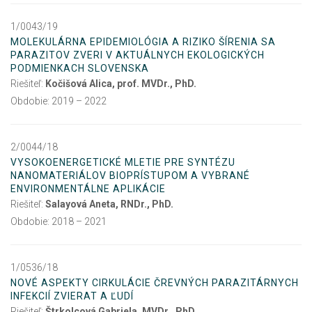
1/0043/19
MOLEKULÁRNA EPIDEMIOLÓGIA A RIZIKO ŠÍRENIA SA
PARAZITOV ZVERI V AKTUÁLNYCH EKOLOGICKÝCH
PODMIENKACH SLOVENSKA
Riešiteľ:
Kočišová Alica, prof. MVDr., PhD.
Obdobie: 2019 – 2022
2/0044/18
VYSOKOENERGETICKÉ MLETIE PRE SYNTÉZU
NANOMATERIÁLOV BIOPRÍSTUPOM A VYBRANÉ
ENVIRONMENTÁLNE APLIKÁCIE
Riešiteľ:
Salayová Aneta, RNDr., PhD.
Obdobie: 2018 – 2021
1/0536/18
NOVÉ ASPEKTY CIRKULÁCIE ČREVNÝCH PARAZITÁRNYCH
INFEKCIÍ ZVIERAT A ĽUDÍ
Riešiteľ:
Štrkolcová Gabriela, MVDr., PhD.