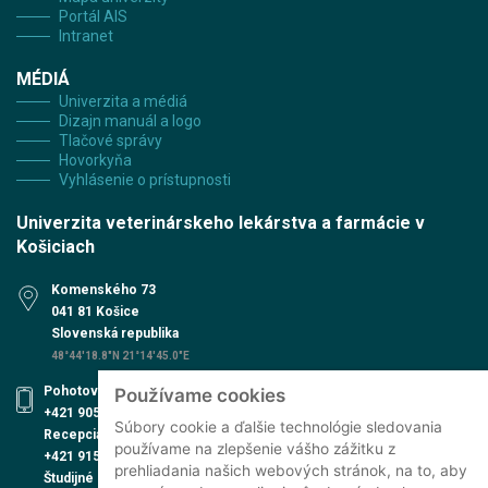
Portál AIS
Intranet
MÉDIÁ
Univerzita a médiá
Dizajn manuál a logo
Tlačové správy
Hovorkyňa
Vyhlásenie o prístupnosti
Univerzita veterinárskeho lekárstva a farmácie v
Košiciach
Komenského 73
041 81 Košice
Slovenská republika
48°44'18.8"N 21°14'45.0"E
Pohotovosť UVN
Používame cookies
+421 905 579 559
Súbory cookie a ďalšie technológie sledovania
Recepcia UVN
používame na zlepšenie vášho zážitku z
+421 915 991 474
prehliadania našich webových stránok, na to, aby
Študijné oddelenie