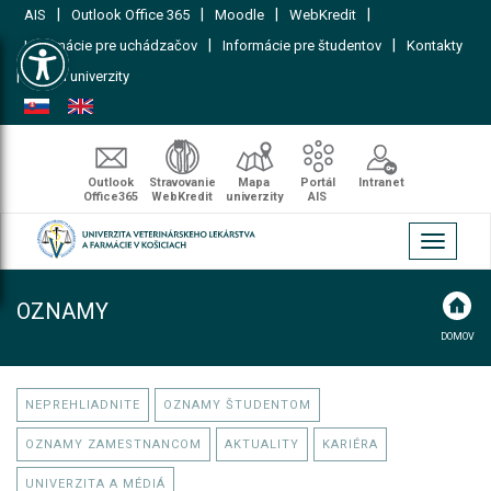
|
|
|
|
AIS
Outlook Office 365
Moodle
WebKredit
Open toolbar
|
|
Informácie pre uchádzačov
Informácie pre študentov
Kontakty
|
Mapa univerzity
Outlook
Stravovanie
Mapa
Portál
Intranet
Office365
WebKredit
univerzity
AIS
Toggle
navigati
OZNAMY
DOMOV
NEPREHLIADNITE
OZNAMY ŠTUDENTOM
OZNAMY ZAMESTNANCOM
AKTUALITY
KARIÉRA
UNIVERZITA A MÉDIÁ