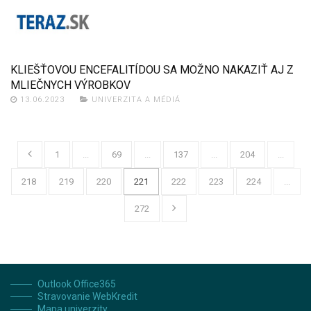
KLIEŠŤOVOU ENCEFALITÍDOU SA MOŽNO NAKAZIŤ AJ Z
MLIEČNYCH VÝROBKOV
13.06.2023
UNIVERZITA A MÉDIÁ
1
...
69
...
137
...
204
...
218
219
220
221
222
223
224
...
272
Outlook Office365
Stravovanie WebKredit
Mapa univerzity