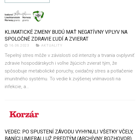
KLIMATICKÉ ZMENY BUDÚ MAŤ NEGATÍVNY VPLYV NA
SPOLOČNÉ ZDRAVIE ĽUDÍ A ZVIERAT
16.06.2023
AKTUALITY
Tepelný stres môže v závislosti od intenzity a trvania ovplyvniť
zdravie hospodárskych i voľne žijúcich zvierat tým, že
spôsobuje metabolické poruchy, oxidačný stres a potlačenie
imunitného systému. To vedie k zvýšenej vnímavosti na
infekcie, a…
VEDEC: PO SPUSTENÍ ZÁVODU VYHYNULI VŠETKY VČELY,
BANÍCI UMIERALI UŽ PREDTÝM (ARCHÍVNY ROZHOVOR)