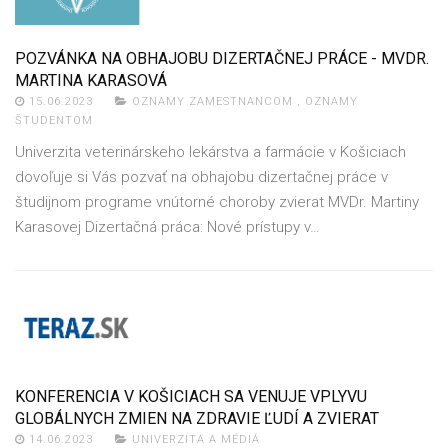
POZVÁNKA NA OBHAJOBU DIZERTAČNEJ PRÁCE - MVDR.
MARTINA KARASOVÁ
15.06.2023
OZNAMY ZAMESTNANCOM
,
OZNAMY
ŠTUDENTOM
Univerzita veterinárskeho lekárstva a farmácie v Košiciach
dovoľuje si Vás pozvať na obhajobu dizertačnej práce v
študijnom programe vnútorné choroby zvierat MVDr. Martiny
Karasovej Dizertačná práca: Nové prístupy v…
KONFERENCIA V KOŠICIACH SA VENUJE VPLYVU
GLOBÁLNYCH ZMIEN NA ZDRAVIE ĽUDÍ A ZVIERAT
14.06.2023
UNIVERZITA A MÉDIÁ