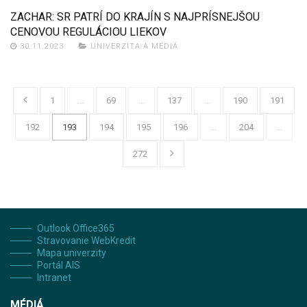
ZACHAR: SR PATRÍ DO KRAJÍN S NAJPRÍSNEJŠOU
CENOVOU REGULÁCIOU LIEKOV
30.11.2023
UNIVERZITA A MÉDIÁ
1
...
69
...
137
...
190
191
192
193
194
195
196
...
204
...
272
Outlook Office365
Stravovanie WebKredit
Mapa univerzity
Portál AIS
Intranet
MÉDIÁ