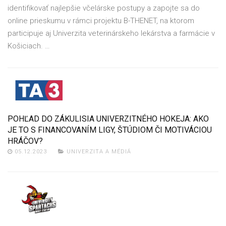
identifikovať najlepšie včelárske postupy a zapojte sa do
online prieskumu v rámci projektu B-THENET, na ktorom
participuje aj Univerzita veterinárskeho lekárstva a farmácie v
Košiciach. …
POHĽAD DO ZÁKULISIA UNIVERZITNÉHO HOKEJA: AKO
JE TO S FINANCOVANÍM LIGY, ŠTÚDIOM ČI MOTIVÁCIOU
HRÁČOV?
05.12.2023
UNIVERZITA A MÉDIÁ