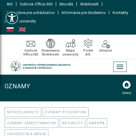
|
|
|
|
AIS
Outlook Office 365
Moodle
WebKredit
Open toolbar
|
|
Informácie pre uchádzačov
Informácie pre študentov
Kontakty
|
Mapa univerzity
Outlook
Stravovanie
Mapa
Portál
Intranet
Office365
WebKredit
univerzity
AIS
Toggle
navigati
OZNAMY
DOMOV
NEPREHLIADNITE
OZNAMY ŠTUDENTOM
OZNAMY ZAMESTNANCOM
AKTUALITY
KARIÉRA
UNIVERZITA A MÉDIÁ