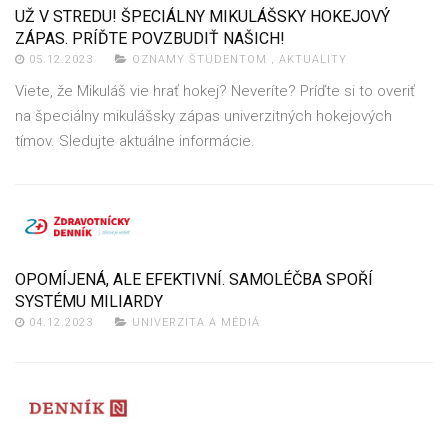
UŽ V STREDU! ŠPECIÁLNY MIKULÁŠSKY HOKEJOVÝ
ZÁPAS. PRÍĎTE POVZBUDIŤ NAŠICH!
05.12.2023
OZNAMY ŠTUDENTOM
,
AKTUALITY
Viete, že Mikuláš vie hrať hokej? Neveríte? Príďte si to overiť
na špeciálny mikulášsky zápas univerzitných hokejových
tímov. Sledujte aktuálne informácie.
OPOMÍJENÁ, ALE EFEKTIVNÍ. SAMOLÉČBA SPOŘÍ
SYSTÉMU MILIARDY
04.12.2023
UNIVERZITA A MÉDIÁ