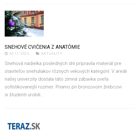
SNEHOVÉ CVIČENIA Z ANATÓMIE
30.11.2023
AKTUALITY
Snehová nádielka posledných dní pripravila materiál pre
staviteľov snehuliakov rôznych vekových kategórií. V areáli
našej univerzity dostala táto zimná zábavka oveľa
sofistikovanejší rozmer. Priamo pri bronzovom žrebcovi
si študenti urobili…