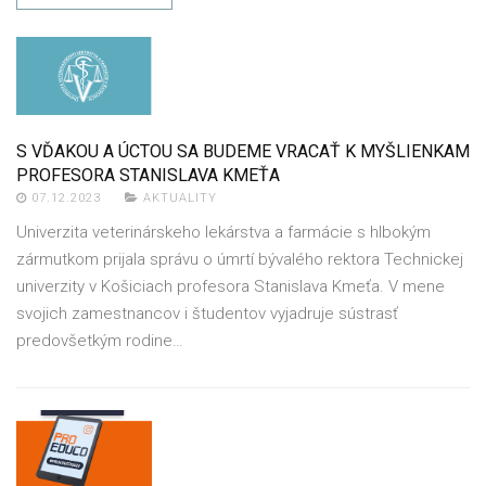
S VĎAKOU A ÚCTOU SA BUDEME VRACAŤ K MYŠLIENKAM
PROFESORA STANISLAVA KMEŤA
07.12.2023
AKTUALITY
Univerzita veterinárskeho lekárstva a farmácie s hlbokým
zármutkom prijala správu o úmrtí bývalého rektora Technickej
univerzity v Košiciach profesora Stanislava Kmeťa. V mene
svojich zamestnancov i študentov vyjadruje sústrasť
predovšetkým rodine…