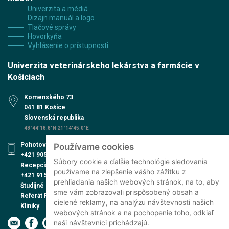
Univerzita a médiá
Dizajn manuál a logo
Tlačové správy
Hovorkyňa
Vyhlásenie o prístupnosti
Univerzita veterinárskeho lekárstva a farmácie v
Košiciach
Komenského 73
041 81 Košice
Slovenská republika
48°44'18.8"N 21°14'45.0"E
Pohotovosť UVN
Používame cookies
+421 905 579 559
Súbory cookie a ďalšie technológie sledovania
Recepcia UVN
používame na zlepšenie vášho zážitku z
+421 915 991 474
prehliadania našich webových stránok, na to, aby
Študijné oddelenie
sme vám zobrazovali prispôsobený obsah a
Referát PhD. štúdia
cielené reklamy, na analýzu návštevnosti našich
Kliniky
webových stránok a na pochopenie toho, odkiaľ
naši návštevníci prichádzajú.