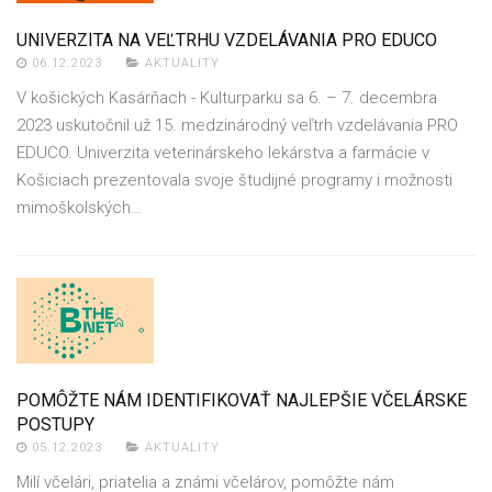
UNIVERZITA NA VEĽTRHU VZDELÁVANIA PRO EDUCO
06.12.2023
AKTUALITY
V košických Kasárňach - Kulturparku sa 6. – 7. decembra
2023 uskutočnil už 15. medzinárodný veľtrh vzdelávania PRO
EDUCO. Univerzita veterinárskeho lekárstva a farmácie v
Košiciach prezentovala svoje študijné programy i možnosti
mimoškolských…
POMÔŽTE NÁM IDENTIFIKOVAŤ NAJLEPŠIE VČELÁRSKE
POSTUPY
05.12.2023
AKTUALITY
Milí včelári, priatelia a známi včelárov, pomôžte nám