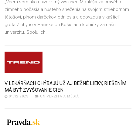
„Včera som ako univerzitný vyslanec Mikuláša za pravého
zimného počasia a hustého sneženia na svojom striebornom
tátošovi, plnom darčekov, odniesla a odovzdala v kaštieli
grófa Zichyho v Haniske pri Košiciach krabičky za našu
univerzitu. Spolu ich…
V LEKÁRŇACH CHÝBAJÚ UŽ AJ BEŽNÉ LIEKY, RIEŠENÍM
MÁ BYŤ ZVYŠOVANIE CIEN
01.12.2023
UNIVERZITA A MÉDIÁ