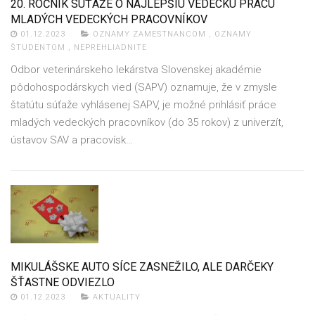
20. ROČNÍK SÚŤAŽE O NAJLEPŠIU VEDECKÚ PRÁCU
MLADÝCH VEDECKÝCH PRACOVNÍKOV
01.12.2023
OZNAMY ZAMESTNANCOM
,
OZNAMY
ŠTUDENTOM
,
NEPREHLIADNITE
Odbor veterinárskeho lekárstva Slovenskej akadémie
pôdohospodárskych vied (SAPV) oznamuje, že v zmysle
štatútu súťaže vyhlásenej SAPV, je možné prihlásiť práce
mladých vedeckých pracovníkov (do 35 rokov) z univerzít,
ústavov SAV a pracovísk…
MIKULÁŠSKE AUTO SÍCE ZASNEŽILO, ALE DARČEKY
ŠŤASTNE ODVIEZLO
01.12.2023
AKTUALITY