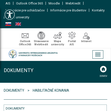
|
|
|
|
AIS
Outlook Office 365
Moodle
WebKredit
Open toolbar
|
|
Informácie pre uchádzačov
Informácie pre študentov
Kontakty
|
Mapa univerzity
Outlook
Stravovanie
Mapa
Portál
Intranet
Office365
WebKredit
univerzity
AIS
Toggle
navigati
DOKUMENTY
DOMOV
DOKUMENTY
HABILITAČNÉ KONANIA
DOKUMENTY