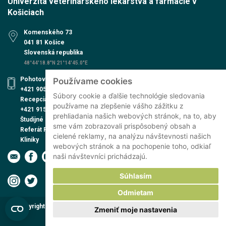
Univerzita veterinárskeho lekárstva a farmácie v
Košiciach
Komenského 73
041 81 Košice
Slovenská republika
48°44'18.8"N 21°14'45.0"E
Pohotovosť UVN
Používame cookies
+421 905 579 559
Súbory cookie a ďalšie technológie sledovania
Recepcia UVN
používame na zlepšenie vášho zážitku z
+421 915 991 474
prehliadania našich webových stránok, na to, aby
Študijné oddelenie
sme vám zobrazovali prispôsobený obsah a
Referát PhD. štúdia
cielené reklamy, na analýzu návštevnosti našich
Kliniky
webových stránok a na pochopenie toho, odkiaľ
naši návštevníci prichádzajú.
Súhlasím
Odmietam
Copyright © 2026 Univerzita veterinárskeho lekárstva a farmácie v
Zmeniť moje nastavenia
Košiciach | Všetky práva vyhradené