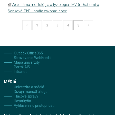
Veterinárna morfológia a fyziológia - MVDr. Drahomíra
Sopková, PhD. - podľa zákona*.docx
1
2
3
4
5
Outlook Office365
Stravovanie WebKredit
Mapa univerzity
Portál AIS
Intranet
MÉDIÁ
Univerzita a médiá
Dizajn manuál a logo
Tlačové správy
Hovorkyňa
Vyhlásenie o prístupnosti